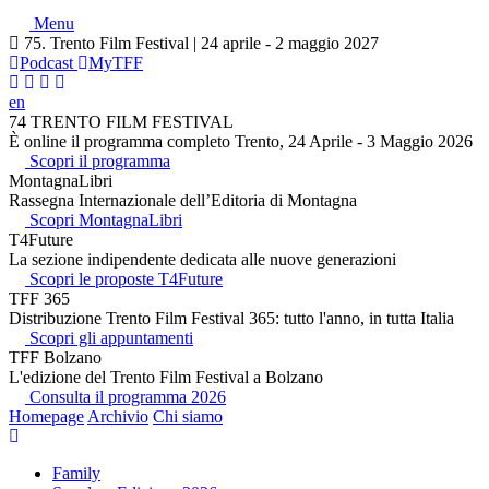
Menu
75. Trento Film Festival | 24 aprile - 2 maggio 2027
Podcast
MyTFF
en
74 TRENTO FILM FESTIVAL
È online il programma completo Trento, 24 Aprile - 3 Maggio 2026
Scopri il programma
MontagnaLibri
Rassegna Internazionale dell’Editoria di Montagna
Scopri MontagnaLibri
T4Future
La sezione indipendente dedicata alle nuove generazioni
Scopri le proposte T4Future
TFF 365
Distribuzione Trento Film Festival 365: tutto l'anno, in tutta Italia
Scopri gli appuntamenti
TFF Bolzano
L'edizione del Trento Film Festival a Bolzano
Consulta il programma 2026
Homepage
Archivio
Chi siamo
Family