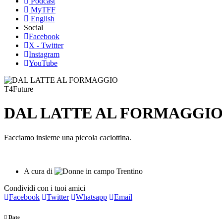
Podcast
MyTFF
English
Social
Facebook
X - Twitter
Instagram
YouTube
T4Future
DAL LATTE AL FORMAGGI
Facciamo insieme una piccola caciottina.
A cura di
Condividi con i tuoi amici
Facebook
Twitter
Whatsapp
Email
Date