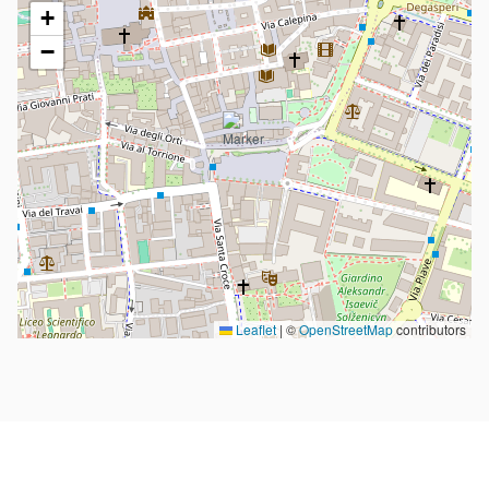
+
−
Leaflet
|
©
OpenStreetMap
contributors