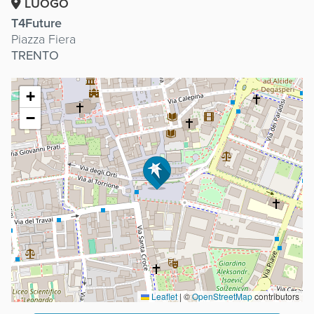
LUOGO
T4Future
Piazza Fiera
TRENTO
+
−
Leaflet
|
©
OpenStreetMap
contributors