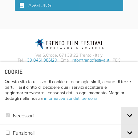
AGGIUNGI
Via S.Croce, 67 | 38122 Trento - Italy
Tel.
+39 0461 986120
| Email
info@trentofestival.it
| PEC
trentofilmfestival@pec.it
COOKIE
PI e CF 00387380223 |
Privacy & Cookies
Questo sito fa utilizzo di cookie e tecnologie simili, alcune di terze
parti. Hai il diritto di decidere quali servizi accettare e
aggiornare/revocare i consensi dati in ogni momento. Maggiori
dettagli nella nostra
informativa sui dati personali
.
Necessari
Funzionali