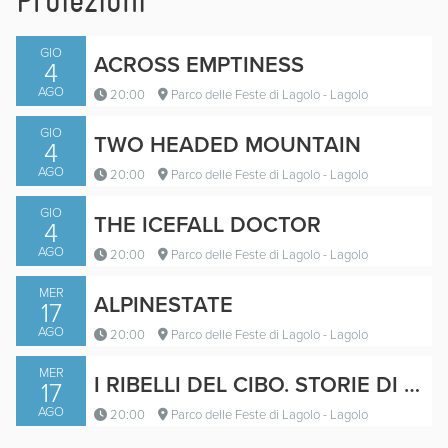
Proiezioni
GIO
ACROSS EMPTINESS
4
AGO
20:00
Parco delle Feste di Lagolo - Lagolo
GIO
TWO HEADED MOUNTAIN
4
AGO
20:00
Parco delle Feste di Lagolo - Lagolo
GIO
THE ICEFALL DOCTOR
4
AGO
20:00
Parco delle Feste di Lagolo - Lagolo
MER
ALPINESTATE
17
AGO
20:00
Parco delle Feste di Lagolo - Lagolo
MER
Trailer
I RIBELLI DEL CIBO. STORIE DI PICCOLI PRODUTTORI DELL'ALTO ADIGE
17
AGO
20:00
Parco delle Feste di Lagolo - Lagolo