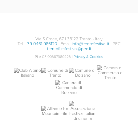
Trailer
Trailer
Trailer
Via S.Croce, 67 | 38122 Trento - Italy
Tel.
+39 0461 986120
| Email
info@trentofestival.it
| PEC
ACROSS EMPTINESS
trentofilmfestival@pec.it
Trailer
PI e CF 00387380223 |
Privacy & Cookies
Italia / 2022 / 17'
TWO HEADED MOUNTAIN
Trailer
Parco delle Feste di Lagolo
Lagolo
Italia / 2022 / 7'
04/08/2022
THE ICEFALL DOCTOR
Parco delle Feste di Lagolo
20:00
Lagolo
Nepal / 2021 / 54'
04/08/2022
ALPINESTATE
Condividi con i tuoi amici
Parco delle Feste di Lagolo
20:00
Lagolo
Facebook
Twitter
Whatsapp
Email
Italia / 2022 / 30'