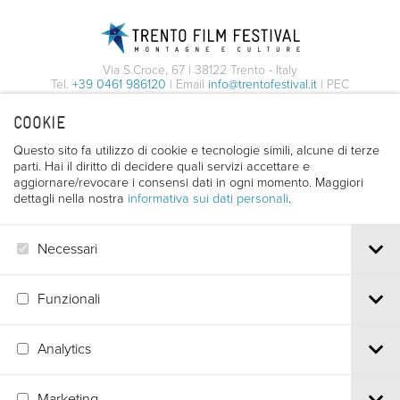
Via S.Croce, 67 | 38122 Trento - Italy
Tel.
+39 0461 986120
| Email
info@trentofestival.it
| PEC
trentofilmfestival@pec.it
COOKIE
PI e CF 00387380223 |
Privacy & Cookies
Questo sito fa utilizzo di cookie e tecnologie simili, alcune di terze
parti. Hai il diritto di decidere quali servizi accettare e
aggiornare/revocare i consensi dati in ogni momento. Maggiori
dettagli nella nostra
informativa sui dati personali
.
Necessari
Funzionali
Analytics
Marketing