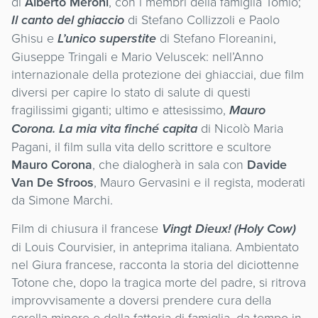
di
Alberto Meroni
, con i membri della famiglia Tomio;
Il canto del ghiaccio
di Stefano Collizzoli e Paolo
Ghisu e
L’unico superstite
di Stefano Floreanini,
Giuseppe Tringali e Mario Veluscek: nell’Anno
internazionale della protezione dei ghiacciai, due film
diversi per capire lo stato di salute di questi
fragilissimi giganti; ultimo e attesissimo,
Mauro
Corona. La mia vita finché capita
di Nicolò Maria
Pagani, il film sulla vita dello scrittore e scultore
Mauro Corona
, che dialogherà in sala con
Davide
Van De Sfroos
, Mauro Gervasini e il regista, moderati
da Simone Marchi.
Film di chiusura il francese
Vingt Dieux! (Holy Cow)
di Louis Courvisier, in anteprima italiana. Ambientato
nel Giura francese, racconta la storia del diciottenne
Totone che, dopo la tragica morte del padre, si ritrova
improvvisamente a doversi prendere cura della
sorella minore e della fattoria di famiglia, da tempo in