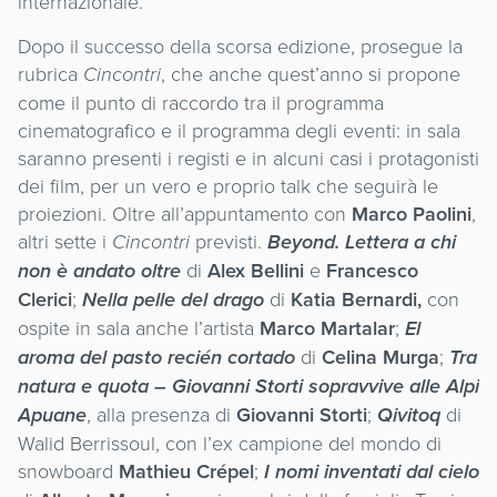
internazionale.
Dopo il successo della scorsa edizione, prosegue la
rubrica
Cincontri
, che anche quest’anno si propone
come il punto di raccordo tra il programma
cinematografico e il programma degli eventi: in sala
saranno presenti i registi e in alcuni casi i protagonisti
dei film, per un vero e proprio talk che seguirà le
proiezioni. Oltre all’appuntamento con
Marco Paolini
,
altri sette i
Cincontri
previsti.
Beyond. Lettera a chi
non è andato oltre
di
Alex Bellini
e
Francesco
Clerici
;
Nella pelle del drago
di
Katia Bernardi,
con
ospite in sala anche l’artista
Marco Martalar
;
El
aroma del pasto recién cortado
di
Celina Murga
;
Tra
natura e quota – Giovanni Storti sopravvive alle Alpi
Apuane
, alla presenza di
Giovanni Storti
;
Qivitoq
di
Walid Berrissoul, con l’ex campione del mondo di
snowboard
Mathieu Crépel
;
I nomi inventati dal cielo