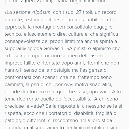
più ricca (ben 27 film) e varia degli ultimi anni.
«La sezione
Alp&Ism
, con i suoi 27 titoli, un record
recente, testimonia il desiderio inesauribile di chi
approccia la montagna con consolidato bagaglio
tecnico, e lasciatemelo dire, culturale, che significa
consapevolezza dei propri limiti ma anche spinta a
superarli» spiega Gervasini. «Alpinisti e alpiniste che
ad esempio ripercorrono sentieri del passato,
imprese fallite e ritentate dopo anni, ritorni che non
hanno il senso della nostalgia ma l’esigenza di
confrontarsi con scenari che nel frattempo sono
cambiati, al pari di chi, per ovvi motivi anagrafici,
decide di ritornare e in qualche caso, riprovare. Altro
tema ricorrente quello dell’accessibilità. A chi sono
precluse le vette? Se la risposta è: a nessuno se le si
rispetta, ecco che i portatori di disabilità, fragilità o
patologie differenti si raccontano nella loro sfida
quotidiana al superamento dei limiti mentali e fisici,