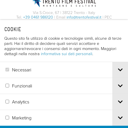
Via S.Croce, 67 | 38122 Trento - Italy
Tel.
+39 0461 986120
| Email
info@trentofestival.it
| PEC
trentofilmfestival@pec.it
COOKIE
PI e CF 00387380223 |
Privacy & Cookies
Questo sito fa utilizzo di cookie e tecnologie simili, alcune di terze
parti. Hai il diritto di decidere quali servizi accettare e
aggiornare/revocare i consensi dati in ogni momento. Maggiori
dettagli nella nostra
informativa sui dati personali
.
Necessari
Funzionali
Analytics
Marketing