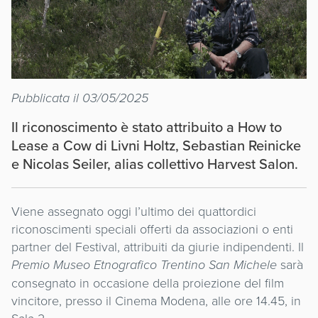
Pubblicata il 03/05/2025
Il riconoscimento è stato attribuito a How to
Lease a Cow di Livni Holtz, Sebastian Reinicke
e Nicolas Seiler, alias collettivo Harvest Salon.
Viene assegnato oggi l’ultimo dei quattordici
riconoscimenti speciali offerti da associazioni o enti
partner del Festival, attribuiti da giurie indipendenti. Il
Premio Museo Etnografico Trentino
San Michele
sarà
consegnato in occasione della proiezione del film
vincitore, presso il Cinema Modena, alle ore 14.45, in