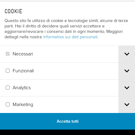
trentofilmfestival@pec.it
COOKIE
PI e CF 00387380223 |
Privacy & Cookies
Questo sito fa utilizzo di cookie e tecnologie simili, alcune di terze
parti. Hai il diritto di decidere quali servizi accettare e
aggiornare/revocare i consensi dati in ogni momento. Maggiori
dettagli nella nostra
informativa sui dati personali
.
Necessari
Funzionali
Analytics
Marketing
Accetta tutti
MADE BY
ARTICA