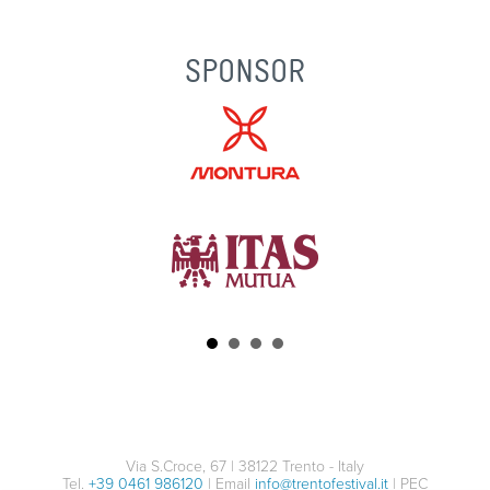
SPONSOR
Via S.Croce, 67 | 38122 Trento - Italy
Tel.
+39 0461 986120
| Email
info@trentofestival.it
| PEC