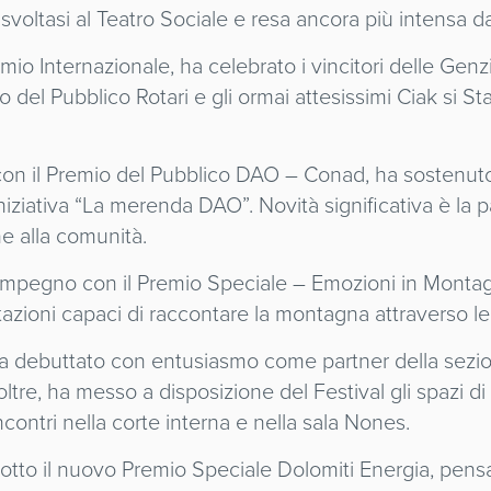
svoltasi al Teatro Sociale e resa ancora più intensa d
remio Internazionale, ha celebrato i vincitori delle G
 del Pubblico Rotari e gli ormai attesissimi Ciak si Stap
l con il Premio del Pubblico DAO – Conad, ha sostenut
l’iniziativa “La merenda DAO”. Novità significativa è la 
e alla comunità.
 impegno con il Premio Speciale – Emozioni in Montag
ntazioni capaci di raccontare la montagna attraverso l
 debuttato con entusiasmo come partner della sezione
Inoltre, ha messo a disposizione del Festival gli spazi 
ncontri nella corte interna e nella sala Nones.
otto il nuovo Premio Speciale Dolomiti Energia, pensa