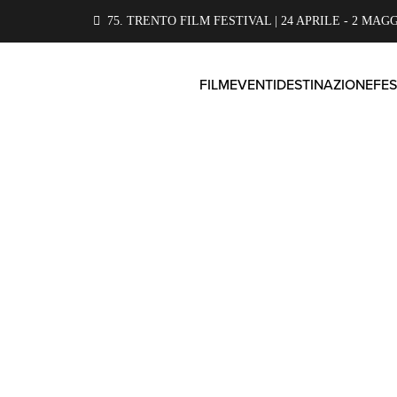
75. TRENTO FILM FESTIVAL | 24 APRILE - 2 MAGG
FILM
EVENTI
DESTINAZIONE
FES