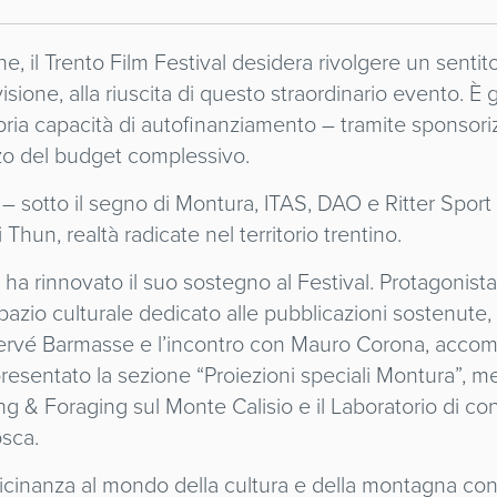
e, il Trento Film Festival desidera rivolgere un sentito
ione, alla riuscita di questo straordinario evento. È gr
ia capacità di autofinanziamento – tramite sponsorizza
rzo del budget complessivo.
– sotto il segno di Montura, ITAS, DAO e Ritter Sport 
hun, realtà radicate nel territorio trentino.
i, ha rinnovato il suo sostegno al Festival. Protagoni
azio culturale dedicato alle pubblicazioni sostenute,
Hervé Barmasse e l’incontro con Mauro Corona, accom
presentato la sezione “Proiezioni speciali Montura”, m
g & Foraging sul Monte Calisio e il Laboratorio di con
osca.
icinanza al mondo della cultura e della montagna con