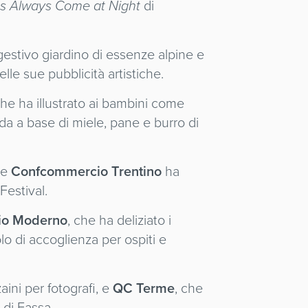
s Always Come at Night
di
gestivo giardino di essenze alpine e
lle sue pubblicità artistiche.
che ha illustrato ai bambini come
da a base di miele, pane e burro di
re
Confcommercio Trentino
ha
Festival.
cio Moderno
, che ha deliziato i
olo di accoglienza per ospiti e
aini per fotografi, e
QC Terme
, che
 di Fassa.