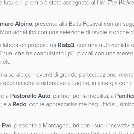
 e futuro. Il premio è stato assegnato al film
The Wolve
maro Alpino
, presente alla Baita Festival con un sug
i MontagnaLibri con una selezione di tavole storiche de
i laboratori proposti da
Risto3
, con una nutrizionista 
 Thun, che ha conquistato i più piccoli con una meren
iele.
mma serale con eventi di grande partecipazione, ment
à economiche e ristorative cittadine, in sinergia con il 
he a
Pastorello Auto
, partner per la mobilità; a
Panifi
; e a
Redo
, con le apprezzatissime bag ufficiali, simb
-Evo
, presente a MontagnaLibri con i suoi innovativi z
 per l’accesso al centro benessere Dolomiti di Pozza