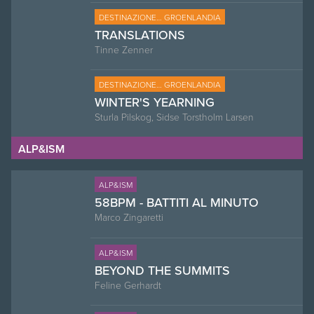
DESTINAZIONE… GROENLANDIA
TRANSLATIONS
Tinne Zenner
DESTINAZIONE… GROENLANDIA
WINTER'S YEARNING
Sturla Pilskog, Sidse Torstholm Larsen
ALP&ISM
ALP&ISM
58BPM - BATTITI AL MINUTO
Marco Zingaretti
ALP&ISM
BEYOND THE SUMMITS
Feline Gerhardt