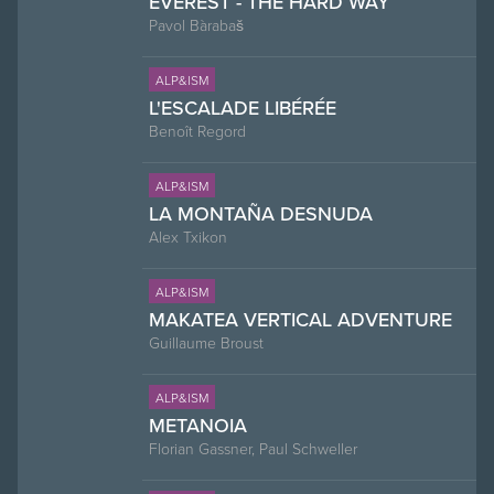
EVEREST - THE HARD WAY
Pavol Bàrabaš
ALP&ISM
L'ESCALADE LIBÉRÉE
Benoît Regord
ALP&ISM
LA MONTAÑA DESNUDA
Alex Txikon
ALP&ISM
MAKATEA VERTICAL ADVENTURE
Guillaume Broust
ALP&ISM
METANOIA
Florian Gassner, Paul Schweller