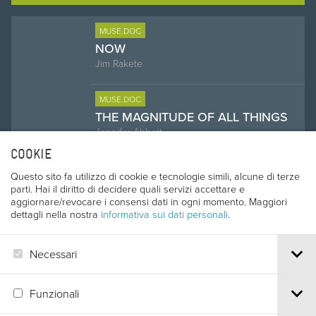
MUSE.DOC
NOW
Jim Rakete
MUSE.DOC
THE MAGNITUDE OF ALL THINGS
Jennifer Abbott
COOKIE
MUSE.DOC
Questo sito fa utilizzo di cookie e tecnologie simili, alcune di terze
WOOD
parti. Hai il diritto di decidere quali servizi accettare e
Monica Lazurean-Gorgan, Ebba Sinzinger,
aggiornare/revocare i consensi dati in ogni momento. Maggiori
Michaela Kirst
dettagli nella nostra
informativa sui dati personali
.
T4FUTURE
Necessari
T4FUTURE
MIGRANTS
Funzionali
Hugo Caby, Antoine Dupriez, Aubin Kubiak,
Lucas Lermytte, Zoé Devise