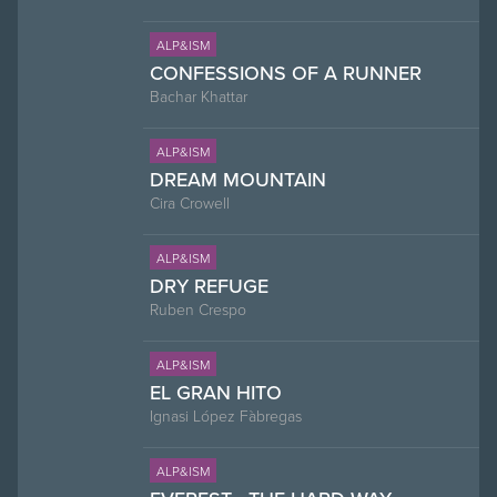
ALP&ISM
CONFESSIONS OF A RUNNER
Bachar Khattar
ALP&ISM
DREAM MOUNTAIN
Cira Crowell
ALP&ISM
DRY REFUGE
Ruben Crespo
ALP&ISM
EL GRAN HITO
Ignasi López Fàbregas
ALP&ISM