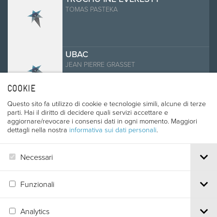
TOMAS PASTEKA
UBAC
JEAN PIERRE GRASSET
COOKIE
Questo sito fa utilizzo di cookie e tecnologie simili, alcune di terze
VANOISE ALPES EN LIBERTE
parti. Hai il diritto di decidere quali servizi accettare e
Anne Lapied, Erik Lapied
aggiornare/revocare i consensi dati in ogni momento. Maggiori
dettagli nella nostra
informativa sui dati personali
.
Necessari
VERDON - DIE SCHLUCHT
GESTERN UND HEUTE
JOCHEN SCHWEIZER
Funzionali
Analytics