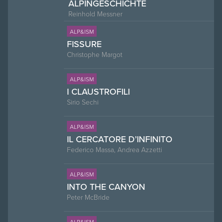
LPINGESCHICHTE
Reinhold Messner
ALP&ISM
FISSURE
Christophe Margot
ALP&ISM
I CLAUSTROFILI
Sirio Sechi
ALP&ISM
IL CERCATORE D’INFINITO
Federico Massa, Andrea Azzetti
ALP&ISM
INTO THE CANYON
Peter McBride
ALP&ISM