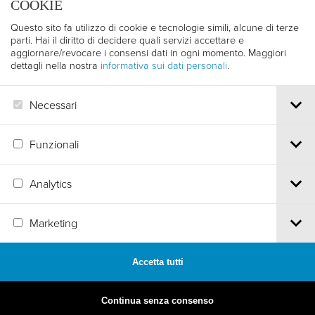
COOKIE
EURORAMA
Questo sito fa utilizzo di cookie e tecnologie simili, alcune di terze
SACRIST
parti. Hai il diritto di decidere quali servizi accettare e
Luka Klapan
aggiornare/revocare i consensi dati in ogni momento. Maggiori
dettagli nella nostra
informativa sui dati personali
.
EURORAMA
TINDAYA VARIATIONS
Necessari
Isaac Marrero-Guillamon
Funzionali
Analytics
Via S.Croce, 67 | 38122 Trento - Italy
Marketing
Tel.
+39 0461 986120
| Email
info@trentofestival.it
| PEC
trentofilmfestival@pec.it
PI e CF 00387380223 |
Privacy & Cookies
Accetta tutti
MADE BY
ARTICA
Continua senza consenso