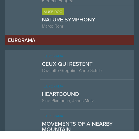
Frédéric Fougea
MUSE.DOC
NATURE SYMPHONY
Marko Röhr
EURORAMA
EURORAMA
CEUX QUI RESTENT
Charlotte Grégoire, Anne Schiltz
EURORAMA
HEARTBOUND
Sine Plambech, Janus Metz
EURORAMA
MOVEMENTS OF A NEARBY
MOUNTAIN
Sebastian Brameshuber