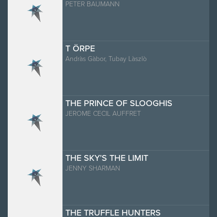
PETER BAUMANN
T ÖRPE
Andràs Gàbor, Tubay Làszlò
THE PRINCE OF SLOOGHIS
JEROME CECIL AUFFRET
THE SKY’S THE LIMIT
JENNY SHARMAN
THE TRUFFLE HUNTERS