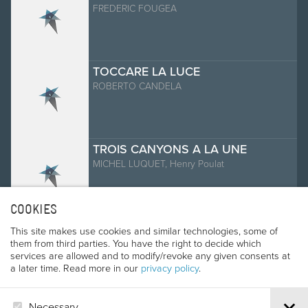
FREDERIC FOUGEA
TOCCARE LA LUCE
ROBERTO CANDELA
TROIS CANYONS A LA UNE
MICHEL LUQUET, Henry Poulat
COOKIES
UNA GIORNATA PARTICOLARE -
This site makes use cookies and similar technologies, some of
CON IL CORO SOSAT AL RIFUGIO
them from third parties. You have the right to decide which
XII APOSTOLI
services are allowed and to modify/revoke any given consents at
RENATO MORELLI
a later time. Read more in our
privacy policy
.
UNA STRANA CONDOTTA
Necessary